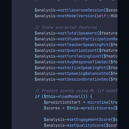
$
analysis
->
setClassroomSession
($
session
);
$
analysis
->
setModelVersion
(
self
::
MODEL_VE
// Store extracted features
$
analysis
->
setTotalSpeakers
($
features
[
'
to
$
analysis
->
setStudentParticipationRate
($
f
$
analysis
->
setTeacherSpeakingPct
($
feature
$
analysis
->
setQuestionCount
($
features
[
'
qu
$
analysis
->
setTurnTakingCount
($
features
[
'
$
analysis
->
setAvgResponseTimeSec
($
feature
$
analysis
->
setActiveSpeakingPct
($
features
$
analysis
->
setSpeakingBalanceStd
($
feature
$
analysis
->
setSessionDurationSec
($
feature
// Predict scores using ML (if model is t
if
($this->
loadModel
())
{
$
predictionStart 
=
microtime
(true);
$
scores 
=
$this->
predictScores
($
featu
$
analysis
->
setEngagementScore
($
scores
$
analysis
->
setQualityScore
($
scores
[
'
q