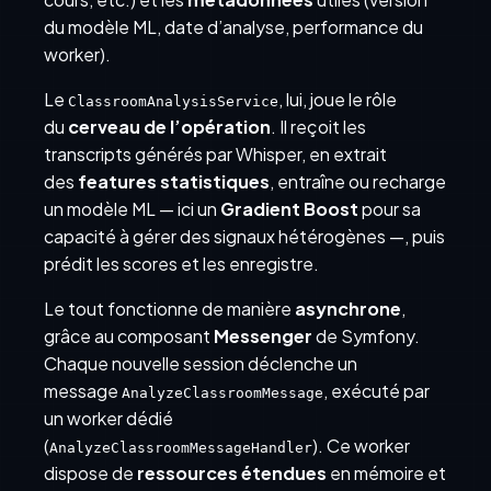
du modèle ML, date d’analyse, performance du
worker).
Le
, lui, joue le rôle
ClassroomAnalysisService
du
cerveau de l’opération
. Il reçoit les
transcripts générés par Whisper, en extrait
des
features statistiques
, entraîne ou recharge
un modèle ML — ici un
Gradient Boost
pour sa
capacité à gérer des signaux hétérogènes —, puis
prédit les scores et les enregistre.
Le tout fonctionne de manière
asynchrone
,
grâce au composant
Messenger
de Symfony.
Chaque nouvelle session déclenche un
message
, exécuté par
AnalyzeClassroomMessage
un worker dédié
(
). Ce worker
AnalyzeClassroomMessageHandler
dispose de
ressources étendues
en mémoire et