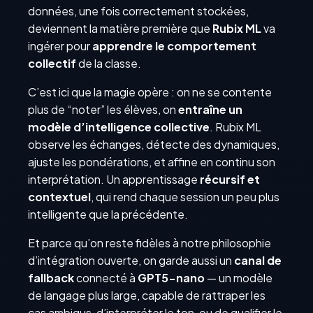
données, une fois correctement stockées,
deviennent la matière première que
Rubix ML
va
ingérer pour
apprendre le comportement
collectif
de la classe.
C’est ici que la magie opère : on ne se contente
plus de “noter” les élèves, on
entraîne un
modèle d’intelligence collective
. Rubix ML
observe les échanges, détecte des dynamiques,
ajuste les pondérations, et affine en continu son
interprétation. Un apprentissage
récursif et
contextuel
, qui rend chaque session un peu plus
intelligente que la précédente.
Et parce qu’on reste fidèles à notre philosophie
d’intégration ouverte, on garde aussi un
canal de
fallback
connecté à
GPT5-nano
— un modèle
de langage plus large, capable de rattraper les
cas ambigus, d’interpréter le ton, ou de qualifier le