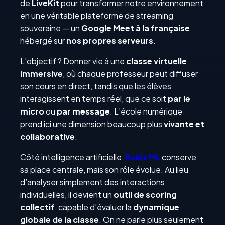
de
LiveKit
pour transformer notre environnement
en une véritable plateforme de streaming
souveraine — un
Google Meet à la française
,
hébergé sur
nos propres serveurs
.
L’objectif ? Donner vie à une
classe virtuelle
immersive
, où chaque professeur peut diffuser
son cours en direct, tandis que les élèves
interagissent en temps réel, que ce soit
par le
micro
ou
par message
. L’école numérique
prend ici une dimension beaucoup plus
vivante et
collaborative
.
Côté intelligence artificielle,
Rubix ML
conserve
sa place centrale, mais son rôle évolue. Au lieu
d’analyser simplement des interactions
individuelles, il devient un
outil de scoring
collectif
, capable d’évaluer la
dynamique
globale de la classe
. On ne parle plus seulement