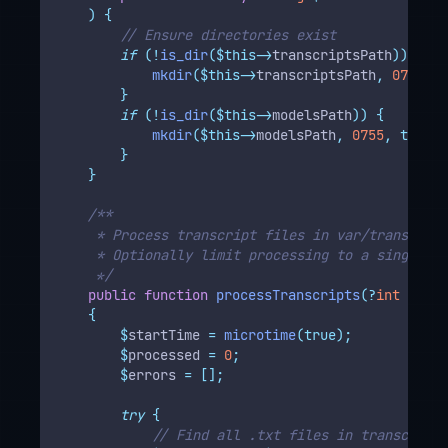
)
{
// Ensure directories exist
if
(!
is_dir
($this->
transcriptsPath
))
{
mkdir
($this->
transcriptsPath
,
0755
,
t
}
if
(!
is_dir
($this->
modelsPath
))
{
mkdir
($this->
modelsPath
,
0755
,
true);
}
}
/**
     * Process transcript files in var/transcript
     * Optionally limit processing to a single se
     */
public
function
processTranscripts
(?
int
$
sess
{
$
startTime 
=
microtime
(true);
$
processed 
=
0
;
$
errors 
=
[];
try
{
// Find all .txt files in transcripts