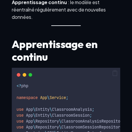
Apprentissage continu
: le modèle est
réentraîné régulièrement avec de nouvelles
données.
Apprentissage en
continu
<?
php
namespace
App
\
Service
;
use
App
\
Entity
\
ClassroomAnalysis
;
use
App
\
Entity
\
ClassroomSession
;
use
App
\
Repository
\
ClassroomAnalysisRepository
;
use
App
\
Repository
\
ClassroomSessionRepository
;