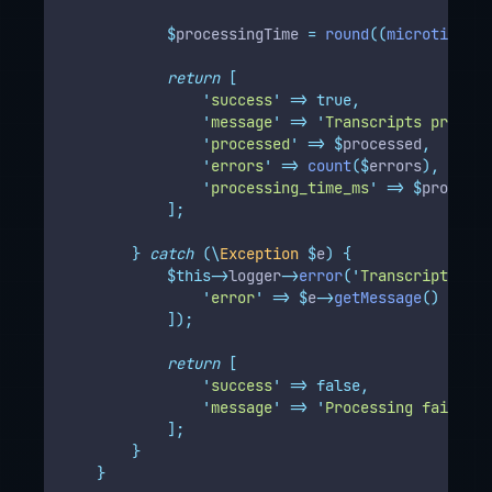
$
processingTime 
=
round
((
microtime
(tr
return
[
'
success
'
=>
true,
'
message
'
=>
'
Transcripts process
'
processed
'
=>
$
processed
,
'
errors
'
=>
count
($
errors
),
'
processing_time_ms
'
=>
$
processi
];
}
catch
(\
Exception
$
e
)
{
$this->
logger
->
error
(
'
Transcript proc
'
error
'
=>
$
e
->
getMessage
()
]);
return
[
'
success
'
=>
false,
'
message
'
=>
'
Processing failed: 
];
}
}