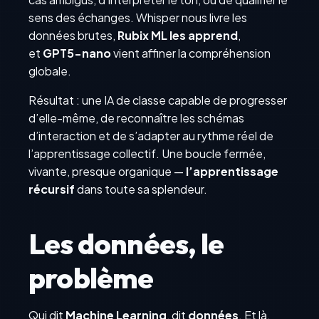
sens des échanges. Whisper nous livre les
données brutes,
Rubix ML les apprend
,
et
GPT5-nano
vient affiner la compréhension
globale.
Résultat : une IA de classe capable de progresser
d’elle-même, de reconnaître les schémas
d’interaction et de s’adapter au rythme réel de
l’apprentissage collectif. Une boucle fermée,
vivante, presque organique —
l’apprentissage
récursif
dans toute sa splendeur.
Les données, le
problème
Qui dit
Machine Learning
, dit
données
. Et là,