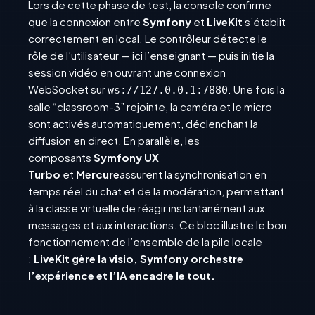
Lors de cette phase de test, la console confirme
que la connexion entre
Symfony
et
LiveKit
s’établit
correctement en local. Le contrôleur détecte le
rôle de l’utilisateur — ici l’enseignant — puis initie la
session vidéo en ouvrant une connexion
WebSocket sur
. Une fois la
ws://127.0.0.1:7880
salle “classroom-3” rejointe, la caméra et le micro
sont activés automatiquement, déclenchant la
diffusion en direct. En parallèle, les
composants
Symfony UX
Turbo
et
Mercure
assurent la synchronisation en
temps réel du chat et de la modération, permettant
à la classe virtuelle de réagir instantanément aux
messages et aux interactions. Ce bloc illustre le bon
fonctionnement de l’ensemble de la pile locale
:
LiveKit gère la visio, Symfony orchestre
l’expérience et l’IA encadre le tout.