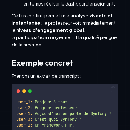
en temps réel sur le dashboard enseignant.
Ce flux continu permet une
analyse vivante et
instantanée
: le professeur voit immédiatement
le
niveau d’engagement global
,
la
participation moyenne
, et la
qualité perçue
de la session
.
Exemple concret
Prenons un extrait de transcript :
user_1:
Bonjour
à
tous
user_2:
Bonjour
professeur
user_1:
Aujourd’hui
on
parle
de
Symfony
?
user_3:
C’est
quoi
Symfony
?
user_1:
Un
framework
PHP.