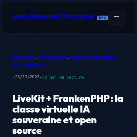
Aller
au
Jean-Sébastien Christophe
DEV
contenu
Doctrine
, 
PHP Avancé
, 
projets web
, 
Rubix
ML
, 
Symfony
•
•
28/10/2025
32 min de lecture
LiveKit + FrankenPHP : la
classe virtuelle IA
souveraine et open
source