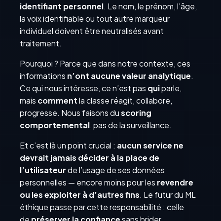
identifiant personnel
. Le nom, le prénom, l’âge,
la voix identifiable ou tout autre marqueur
individuel doivent être neutralisés avant
traitement.
Pourquoi ? Parce que dans notre contexte, ces
informations
n’ont aucune valeur analytique
.
Ce qui nous intéresse, ce n’est pas
qui
parle,
mais
comment
la classe réagit, collabore,
progresse. Nous faisons du
scoring
comportemental
, pas de la surveillance.
Et c’est là un point crucial :
aucun service ne
devrait jamais décider à la place de
l’utilisateur
de l’usage de ses données
personnelles — encore moins pour les
revendre
ou les exploiter à d’autres fins
. Le futur du ML
éthique passe par cette responsabilité : celle
de
préserver la confiance
sans brider