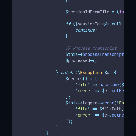
$
sessionIdFromFile 
=
(
int
)
$
m
if
($
sessionId 
!==
null
&&
$
s
continue
;
}
// Process transcript
$this->
processTranscriptFile
(
$
processed
++;
}
catch
(\
Exception
$
e
)
{
$
errors
[]
=
[
'
file
'
=>
basename
($
fileP
'
error
'
=>
$
e
->
getMessage
];
$this->
logger
->
error
(
'
Failed 
'
file
'
=>
$
filePath
,
'
error
'
=>
$
e
->
getMessage
]);
}
}