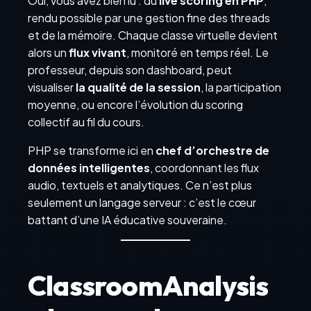
Oui, vous avez bien lu : du
live scoring en PHP
,
rendu possible par une gestion fine des threads
et de la mémoire. Chaque classe virtuelle devient
alors un
flux vivant
, monitoré en temps réel. Le
professeur, depuis son dashboard, peut
visualiser
la qualité de la session
, la participation
moyenne, ou encore l’évolution du scoring
collectif au fil du cours.
PHP se transforme ici en
chef d’orchestre de
données intelligentes
, coordonnant les flux
audio, textuels et analytiques. Ce n’est plus
seulement un langage serveur : c’est le cœur
battant d’une IA éducative souveraine.
ClassroomAnalysis