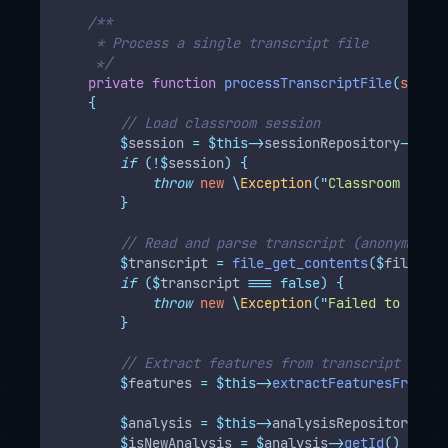
/**
     * Process a single transcript file
     */
private
function
processTranscriptFile
(
string
{
// Load classroom session
$
session 
=
$this->
sessionRepository
->
find
if
(!$
session
)
{
throw
new
\
Exception
(
"
Classroom sessi
}
// Read and parse transcript (anonymized)
$
transcript 
=
file_get_contents
($
filePath
if
($
transcript 
===
false)
{
throw
new
\
Exception
(
"
Failed to read 
}
// Extract features from transcript (priv
$
features 
=
$this->
extractFeaturesFromTra
$
analysis 
=
$this->
analysisRepository
->
fi
$
isNewAnalysis 
=
$
analysis
->
getId
()
===
n