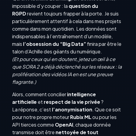
impossible d’y couper : la
question du
RGPD
revient toujours frapper à la porte. Je suis
particulièrement attentif à cela dans mes projets
comme dans mon quotidien. Les données sont
indispensables à l’entraînement d’un modèle,
mais
l’obsession du “Big Data”
finira par être le
talon d’Achille des géants du numérique.
(Et pour ceux qui en doutent, jetez un œil à ce
que SORA 2 a déjà déclenché sur les réseaux : la
prolifération des vidéos IA en est une preuve
flagrante.)
Alors, comment concilier
intelligence
artificielle
et
respect de la vie privée
?
La réponse, c’est
l’anonymisation
. Que ce soit
pour notre propre moteur
Rubix ML
ou pour les
API tierces comme
OpenAI
, chaque donnée
transmise doit être
nettoyée de tout