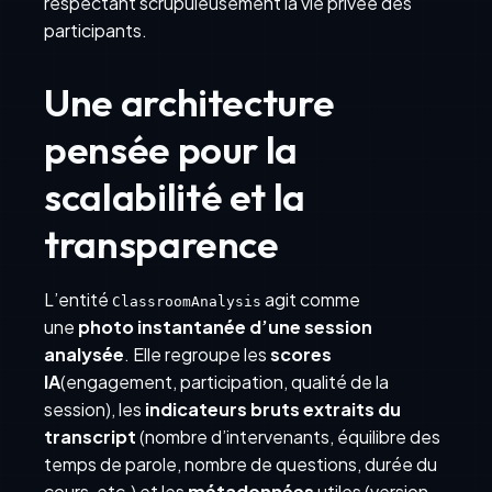
respectant scrupuleusement la vie privée des
participants.
Une architecture
pensée pour la
scalabilité et la
transparence
L’entité
agit comme
ClassroomAnalysis
une
photo instantanée d’une session
analysée
. Elle regroupe les
scores
IA
(engagement, participation, qualité de la
session), les
indicateurs bruts extraits du
transcript
(nombre d’intervenants, équilibre des
temps de parole, nombre de questions, durée du
cours, etc.) et les
métadonnées
utiles (version