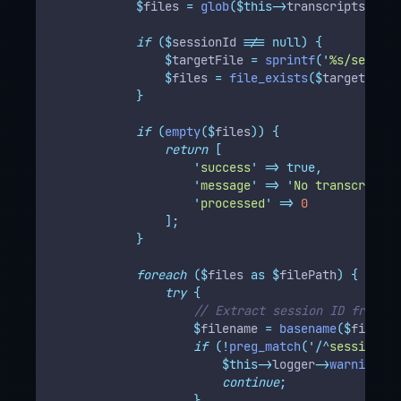
$
files 
=
glob
($this->
transcriptsPath 
if
($
sessionId 
!==
null)
{
$
targetFile 
=
sprintf
(
'
%s/session
$
files 
=
file_exists
($
targetFile
)
}
if
(
empty
($
files
))
{
return
[
'
success
'
=>
true,
'
message
'
=>
'
No transcript f
'
processed
'
=>
0
];
}
foreach
($
files 
as
$
filePath
)
{
try
{
// Extract session ID from fi
$
filename 
=
basename
($
filePat
if
(!
preg_match
(
'/^
session-(
\
$this->
logger
->
warning
(
'
I
continue
;
}