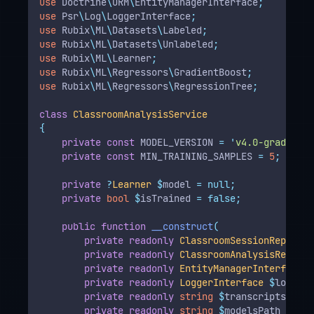
use
Doctrine
\
ORM
\
EntityManagerInterface
;
use
Psr
\
Log
\
LoggerInterface
;
use
Rubix
\
ML
\
Datasets
\
Labeled
;
use
Rubix
\
ML
\
Datasets
\
Unlabeled
;
use
Rubix
\
ML
\
Learner
;
use
Rubix
\
ML
\
Regressors
\
GradientBoost
;
use
Rubix
\
ML
\
Regressors
\
RegressionTree
;
class
ClassroomAnalysisService
{
private
const
 MODEL_VERSION 
=
'
v4.0-gradientb
private
const
 MIN_TRAINING_SAMPLES 
=
5
;
private
?
Learner
$
model 
=
null;
private
bool
$
isTrained 
=
false;
public
function
__construct
(
private
readonly
ClassroomSessionReposito
private
readonly
ClassroomAnalysisReposit
private
readonly
EntityManagerInterface
$
private
readonly
LoggerInterface
$
logger
,
private
readonly
string
$
transcriptsPath
,
private
readonly
string
$
modelsPath