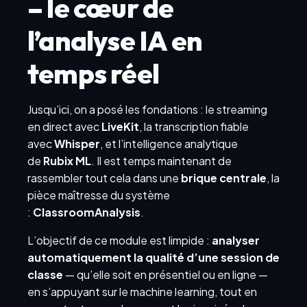
– le cœur de
l’analyse IA en
temps réel
Jusqu’ici, on a posé les fondations : le streaming
en direct avec
LiveKit
, la transcription fiable
avec
Whisper
, et l’intelligence analytique
de
Rubix ML
. Il est temps maintenant de
rassembler tout cela dans une
brique centrale
, la
pièce maîtresse du système
:
ClassroomAnalysis
.
L’objectif de ce module est limpide :
analyser
automatiquement la qualité d’une session de
classe
— qu’elle soit en présentiel ou en ligne —
en s’appuyant sur le machine learning, tout en