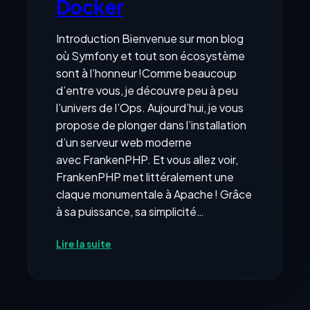
Docker
Introduction Bienvenue sur mon blog
où Symfony et tout son écosystème
sont à l’honneur !Comme beaucoup
d’entre vous, je découvre peu à peu
l’univers de l’Ops. Aujourd’hui, je vous
propose de plonger dans l’installation
d’un serveur web moderne
avec FrankenPHP. Et vous allez voir,
FrankenPHP met littéralement une
claque monumentale à Apache ! Grâce
à sa puissance, sa simplicité…
:
Lire la suite
FrankenPHP
et
Symfony
: