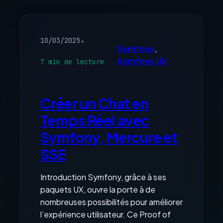
guide
complet
d’installation
avec
•
10/03/2025
Docker
Symfony
, 
Symfony UX
7 min de lecture
Créer un Chat en
Temps Réel avec
Symfony, Mercure et
SSE
Introduction Symfony, grâce à ses
paquets UX, ouvre la porte à de
nombreuses possibilités pour améliorer
l’expérience utilisateur. Ce Proof of