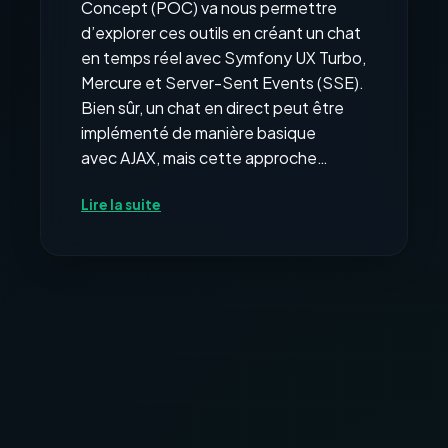
Concept (POC) va nous permettre
d’explorer ces outils en créant un chat
en temps réel avec Symfony UX Turbo,
Mercure et Server-Sent Events (SSE).
Bien sûr, un chat en direct peut être
implémenté de manière basique
avec AJAX, mais cette approche…
:
Lire la suite
Créer
un
Chat
en
Temps
Réel
avec
Symfony,
Mercure
et
SSE