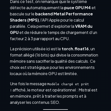
Dans ce test, on remarque que le système
détecte automatiquement la
puce GPU M4
et
bascule sur le
backend Metal Performance
Shaders (MPS)
, l’API Apple pour le calcul
parallèle. Cela permet d’exploiter la
VRAM du
GPU
et de réduire le temps de chargement d’un
facteur 2 à 3 par rapport au CPU.
La précision utilisée ici est le
torch.float16
, un
format allégé (16 bits) qui divise la consommation
mémoire sans sacrifier la qualité des calculs. Ce
choix est stratégique pour les environnements
locaux où la mémoire GPU est limitée.
Une fois le message
Modèle chargé et prêt
affiché, le moteur est opérationnel : Mistral est
!
en mémoire, prêt à traiter les prompts et à
analyser les contenus SEO.