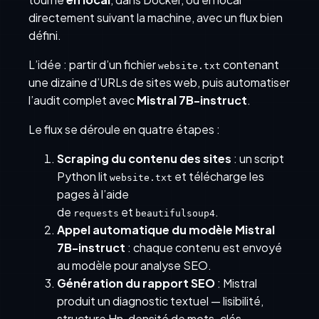
directement suivant la machine, avec un flux bien
défini.
L’idée : partir d’un fichier
contenant
website.txt
une dizaine d’URLs de sites web, puis automatiser
l’audit complet avec
Mistral 7B-instruct
.
Le flux se déroule en quatre étapes :
Scraping du contenu des sites
: un script
Python lit
et télécharge les
website.txt
pages à l’aide
de
et
.
requests
beautifulsoup4
Appel automatique du modèle Mistral
7B-instruct
: chaque contenu est envoyé
au modèle pour analyse SEO.
Génération du rapport SEO
: Mistral
produit un diagnostic textuel — lisibilité,
structure Hn, densité de mots-clés,