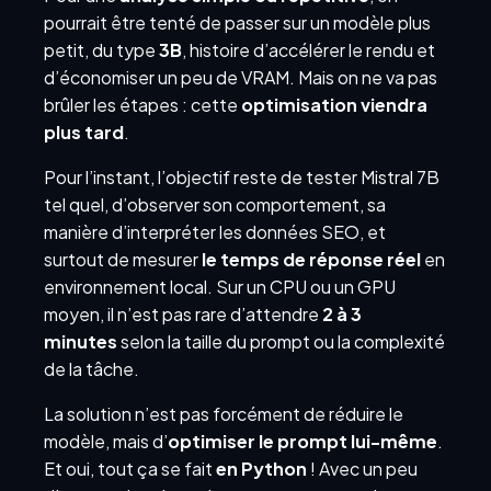
pourrait être tenté de passer sur un modèle plus
petit, du type
3B
, histoire d’accélérer le rendu et
d’économiser un peu de VRAM. Mais on ne va pas
brûler les étapes : cette
optimisation viendra
plus tard
.
Pour l’instant, l’objectif reste de tester Mistral 7B
tel quel, d’observer son comportement, sa
manière d’interpréter les données SEO, et
surtout de mesurer
le temps de réponse réel
en
environnement local. Sur un CPU ou un GPU
moyen, il n’est pas rare d’attendre
2 à 3
minutes
selon la taille du prompt ou la complexité
de la tâche.
La solution n’est pas forcément de réduire le
modèle, mais d’
optimiser le prompt lui-même
.
Et oui, tout ça se fait
en Python
! Avec un peu