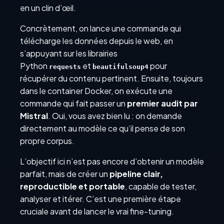
en un clin d’œil.
Concrètement, on lance une commande qui
télécharge les données depuis le web, en
s’appuyant sur les librairies
Python
et
pour
requests
beautifulsoup4
récupérer du contenu pertinent. Ensuite, toujours
dans le container Docker, on exécute une
commande qui fait passer un
premier audit par
Mistral
. Oui, vous avez bien lu : on demande
directement au modèle ce qu’il pense de son
propre corpus.
L’objectif ici n’est pas encore d’obtenir un modèle
parfait, mais de créer un
pipeline clair,
reproductible et portable
, capable de tester,
analyser et itérer. C’est une première étape
cruciale avant de lancer le vrai fine-tuning.