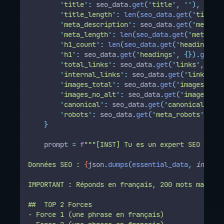
'
title
'
:
 seo_data
.
get
(
'
title
'
,
''
),
'
title_length
'
:
len
(
seo_data
.
get
(
'
title
'
,
'
meta_description
'
:
 seo_data
.
get
(
'
meta_de
'
meta_length
'
:
len
(
seo_data
.
get
(
'
meta_des
'
h1_count
'
:
len
(
seo_data
.
get
(
'
headings
'
,
'
h1
'
:
 seo_data
.
get
(
'
headings
'
,
{}).
get
(
'
h
'
total_links
'
:
 seo_data
.
get
(
'
links
'
,
{}).
'
internal_links
'
:
 seo_data
.
get
(
'
links
'
,
{
'
images_total
'
:
 seo_data
.
get
(
'
images
'
,
{}
'
images_no_alt
'
:
 seo_data
.
get
(
'
images
'
,
{
'
canonical
'
:
 seo_data
.
get
(
'
canonical
'
,
''
'
robots
'
:
 seo_data
.
get
(
'
meta_robots
'
,
''
)
}
    prompt 
=
f
"""[INST] Tu es un expert SEO franç
Données SEO : 
{
json
.
dumps
(
essential_data
,
indent
=
IMPORTANT : Réponds en français, 200 mots maximum
##  TOP 2 Forces
- Force 1 (une phrase en français)