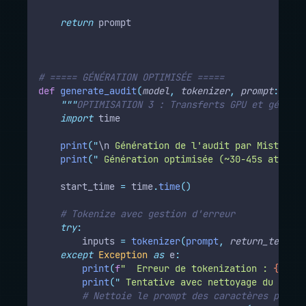
return
 prompt
# ===== GÉNÉRATION OPTIMISÉE =====
def
generate_audit
(
model
,
tokenizer
,
prompt
:
str
)
"""
OPTIMISATION 3 : Transferts GPU et générat
import
 time
print
(
"
\n
 Génération de l'audit par Mistral..
print
(
"
 Génération optimisée (~30-45s attendu
    start_time 
=
 time
.
time
()
# Tokenize avec gestion d'erreur
try
:
        inputs 
=
tokenizer
(
prompt
,
return_tensors
except
Exception
as
 e
:
print
(
f
"  Erreur de tokenization : 
{
e
}
"
)
print
(
"
 Tentative avec nettoyage du promp
# Nettoie le prompt des caractères problé