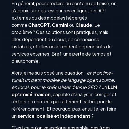
En général, pour produire du contenu optimisé, on
s’appuie sur des ressources en ligne, des API
externes ou des modèles hébergés
comme
ChatGPT
,
Gemini
ou
Claude
. Le
problème ? Ces solutions sont pratiques, mais
elles dépendent du cloud, de connexions
instables, et elles nous rendent dépendants de
services externes. Bref, une perte de temps et
d’autonomie.
Alors je me suis posé une question :
et si on fine-
tunait un petit modèle de langage open source,
en local, pour le spécialiser dans le SEO ?
Un
LLM
optimisé maison
, capable d’analyser, corriger et
rédiger du contenu parfaitement calibré pour le
référencement. Et pourquoi pas, ensuite, en faire
un
service localisé et indépendant
?
C’est ce qu’on va explorer ensemble, pas à pas :