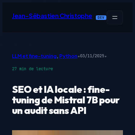
Aller
au
Jean-Sébastien Christophe
DEV
contenu
LLM et fine-tuning
, 
Python
•
•
03/11/2025
27 min de lecture
SEO et IA locale : fine-
tuning de Mistral 7B pour
un audit sans API