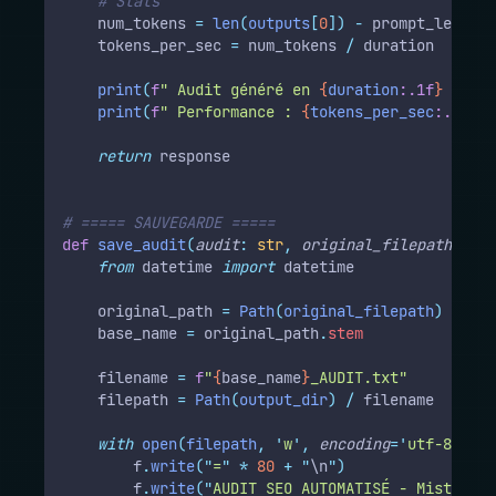
# Stats
    num_tokens 
=
len
(
outputs
[
0
])
-
 prompt_length
    tokens_per_sec 
=
 num_tokens 
/
 duration
print
(
f
" Audit généré en 
{
duration
:.1f
}
 secon
print
(
f
" Performance : 
{
tokens_per_sec
:.1f
}
 t
return
 response
# ===== SAUVEGARDE =====
def
save_audit
(
audit
:
str
,
original_filepath
:
str
from
 datetime 
import
 datetime
    original_path 
=
Path
(
original_filepath
)
    base_name 
=
 original_path
.
stem
    filename 
=
f
"
{
base_name
}
_AUDIT.txt"
    filepath 
=
Path
(
output_dir
)
/
 filename
with
open
(
filepath
,
'
w
'
,
encoding
=
'
utf-8
'
)
as
        f
.
write
(
"
=
"
*
80
+
"
\n
"
)
        f
.
write
(
"
AUDIT SEO AUTOMATISÉ - Mistral-7