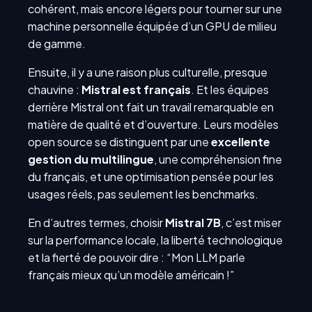
cohérent, mais encore légers pour tourner sur une
machine personnelle équipée d’un GPU de milieu
de gamme.
Ensuite, il y a une raison plus culturelle, presque
chauvine :
Mistral est français
. Et les équipes
derrière Mistral ont fait un travail remarquable en
matière de qualité et d’ouverture. Leurs modèles
open source se distinguent par une
excellente
gestion du multilingue
, une compréhension fine
du français, et une optimisation pensée pour les
usages réels, pas seulement les benchmarks.
En d’autres termes, choisir
Mistral 7B
, c’est miser
sur la performance locale, la liberté technologique
et la fierté de pouvoir dire : “Mon LLM parle
français mieux qu’un modèle américain !”