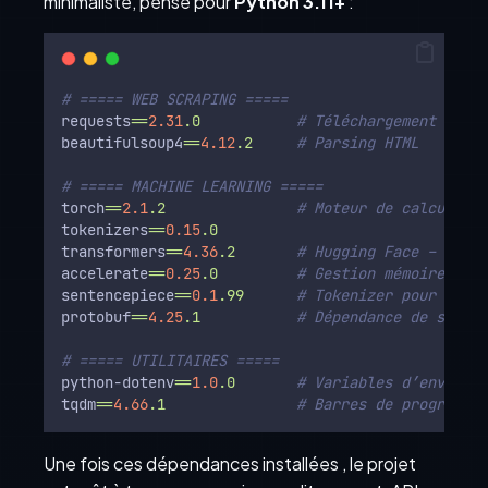
minimaliste, pensé pour
Python 3.11+
:
# ===== WEB SCRAPING =====
requests
=
=
2.31
.0
# Téléchargement HTTP
beautifulsoup4
=
=
4.12
.2
# Parsing HTML
# ===== MACHINE LEARNING =====
torch
=
=
2.1
.2
# Moteur de calcul PyT
tokenizers
=
=
0.15
.0
transformers
=
=
4.36
.2
# Hugging Face – charg
accelerate
=
=
0.25
.0
# Gestion mémoire opti
sentencepiece
=
=
0.1
.99
# Tokenizer pour Mistr
protobuf
=
=
4.25
.1
# Dépendance de senten
# ===== UTILITAIRES =====
python-dotenv
=
=
1.0
.0
# Variables d’environn
tqdm
=
=
4.66
.1
# Barres de progressio
Une fois ces dépendances installées , le projet