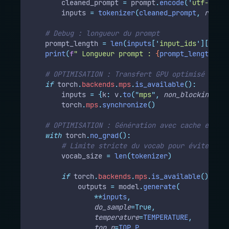
        cleaned_prompt 
=
 prompt
.
encode
(
'
utf-8
'
,
e
        inputs 
=
tokenizer
(
cleaned_prompt
,
return
# Debug : longueur du prompt
    prompt_length 
=
len
(
inputs
[
'
input_ids
'
][
0
])
print
(
f
" Longueur prompt : 
{
prompt_length
}
 to
# OPTIMISATION : Transfert GPU optimisé
if
 torch
.
backends
.
mps
.
is_available
():
        inputs 
=
{
k
:
 v
.
to
(
"
mps
"
,
non_blocking
=Tru
        torch
.
mps
.
synchronize
()
# OPTIMISATION : Génération avec cache et aut
with
 torch
.
no_grad
():
# Limite stricte du vocab pour éviter "pi
        vocab_size 
=
len
(
tokenizer
)
if
 torch
.
backends
.
mps
.
is_available
():
            outputs 
=
 model
.
generate
(
**
inputs
,
do_sample
=True,
temperature
=
TEMPERATURE
,
top_p
=
TOP_P
,