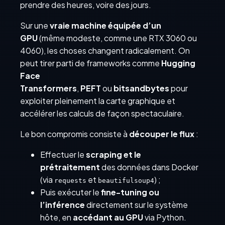
prendre des heures, voire des jours.
Sur une
vraie machine équipée d’un
GPU
(même modeste, comme une RTX 3060 ou
4060), les choses changent radicalement. On
peut tirer parti de frameworks comme
Hugging
Face
Transformers
,
PEFT
ou
bitsandbytes
pour
exploiter pleinement la carte graphique et
accélérer les calculs de façon spectaculaire.
Le bon compromis consiste à
découper le flux
:
Effectuer le
scraping et le
prétraitement
des données dans Docker
(via
et
) ;
requests
beautifulsoup4
Puis exécuter le
fine-tuning ou
l’inférence
directement sur le système
hôte, en
accédant au GPU
via Python.