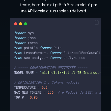
texte, horodaté et prêt à être exploité par
une API locale ou un tableau de bord.
import
 sys
import
 json
import
 torch
from
 pathlib 
import
 Path
from
 transformers 
import
 AutoModelForCausalLM
,
 Au
from
 seo_analyzer 
import
 analyze_seo
# ===== CONFIGURATION OPTIMISÉE =====
MODEL_NAME 
=
"
mistralai/Mistral-7B-Instruct-v0.1
"
# OPTIMISATION 1 : Tokens réduits
TEMPERATURE 
=
0.3
MAX_NEW_TOKENS 
=
256
# ← Réduit de 1024 à 256 po
TOP_P 
=
0.95