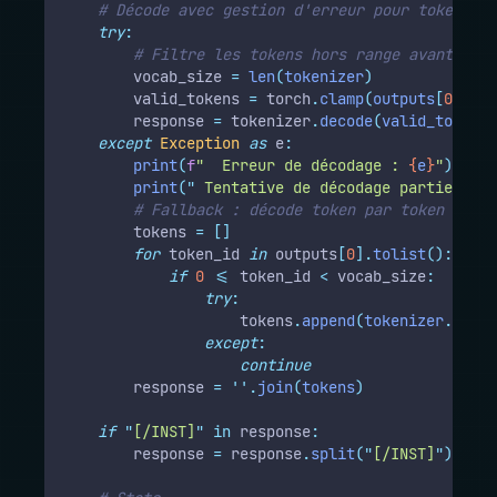
# Décode avec gestion d'erreur pour tokens in
try
:
# Filtre les tokens hors range avant déco
        vocab_size 
=
len
(
tokenizer
)
        valid_tokens 
=
 torch
.
clamp
(
outputs
[
0
],
ma
        response 
=
 tokenizer
.
decode
(
valid_tokens
,
except
Exception
as
 e
:
print
(
f
"  Erreur de décodage : 
{
e
}
"
)
print
(
"
 Tentative de décodage partiel...
"
# Fallback : décode token par token en ig
        tokens 
=
[]
for
 token_id 
in
 outputs
[
0
].
tolist
():
if
0
<=
 token_id 
<
 vocab_size
:
try
:
                    tokens
.
append
(
tokenizer
.
decod
except
:
continue
        response 
=
''
.
join
(
tokens
)
if
"
[/INST]
"
in
 response
:
        response 
=
 response
.
split
(
"
[/INST]
"
)[
1
].
s