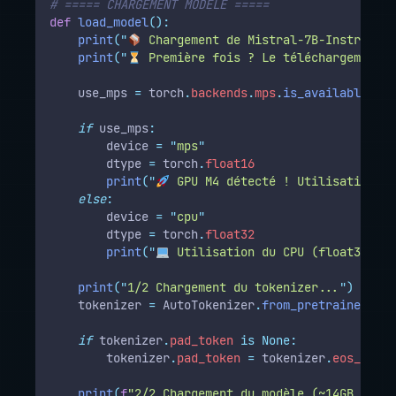
# ===== CHARGEMENT MODÈLE =====
def
load_model
():
print
(
"
 Chargement de Mistral-7B-Instruct..
print
(
"
 Première fois ? Le téléchargement p
    use_mps 
=
 torch
.
backends
.
mps
.
is_available
()
if
 use_mps
:
        device 
=
"
mps
"
        dtype 
=
 torch
.
float16
print
(
"
 GPU M4 détecté ! Utilisation de
else
:
        device 
=
"
cpu
"
        dtype 
=
 torch
.
float32
print
(
"
 Utilisation du CPU (float32)
"
)
print
(
"
1/2 Chargement du tokenizer...
"
)
    tokenizer 
=
 AutoTokenizer
.
from_pretrained
(
MOD
if
 tokenizer
.
pad_token
is
None:
        tokenizer
.
pad_token
=
 tokenizer
.
eos_token
print
(
f
"2/2 Chargement du modèle (~14GB en 
{
d