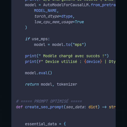
    model 
=
 AutoModelForCausalLM
.
from_pretrained
(
        MODEL_NAME
,
torch_dtype
=
dtype
,
low_cpu_mem_usage
=True
)
if
 use_mps
:
        model 
=
 model
.
to
(
"
mps
"
)
print
(
"
 Modèle chargé avec succès !
"
)
print
(
f
" Device utilisé : 
{
device
}
 | Dtype : 
    model
.
eval
()
return
 model
,
 tokenizer
# ===== PROMPT OPTIMISÉ =====
def
create_seo_prompt
(
seo_data
:
dict
)
->
str
:
    essential_data 
=
{