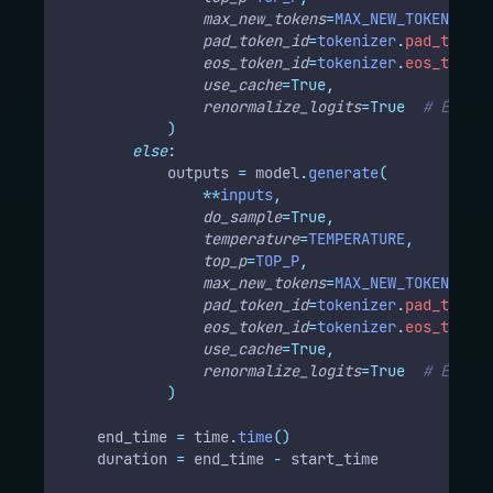
max_new_tokens
=
MAX_NEW_TOKENS
,
pad_token_id
=
tokenizer
.
pad_token_
eos_token_id
=
tokenizer
.
eos_token_
use_cache
=True,
renormalize_logits
=True
# Évite 
)
else
:
            outputs 
=
 model
.
generate
(
**
inputs
,
do_sample
=True,
temperature
=
TEMPERATURE
,
top_p
=
TOP_P
,
max_new_tokens
=
MAX_NEW_TOKENS
,
pad_token_id
=
tokenizer
.
pad_token_
eos_token_id
=
tokenizer
.
eos_token_
use_cache
=True,
renormalize_logits
=True
# Évite 
)
    end_time 
=
 time
.
time
()
    duration 
=
 end_time 
-
 start_time