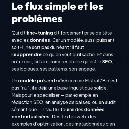
Le flux simple et les
problèmes
Qui dit
fine-tuning
dit forcément prise de tête
avec les
données
. Car un modèle, aussi puissant
soit-il, ne sort pas du néant : il faut
lui
apprendre
ce qu’on veut qu’il sache. Et dans
notre cas, lui faire comprendre ce qu’est le
SEO
,
ses logiques, ses patterns, son langage.
Un
modèle pré-entraîné
comme Mistral 7B n’est
pas “nu” : il a déjà une base linguistique solide.
Mais pour le spécialiser — par exemple en
rédaction SEO, en analyse de balises, ou en audit
sémantique — il faut lui fournir des
données
contextualisées
. Des textes web, des
exemples d’optimisation, des métadonnées bien